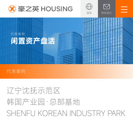
语言
联系我们
中文
英文
代表案例
闲置资产盘活
日语
代表案例
辽宁沈抚示范区
·
韩国产业园
总部基地
SHENFU KOREAN INDUSTRY PARK