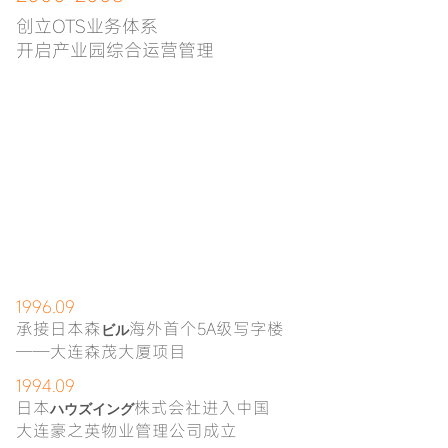
创立OTS业务体系
开启产业园综合运营管理
1996.09
承接日本森
海外首个5A级写字楼
ビル
——大连森茂大厦项目
1994.09
日本
株式会社进入中国
ハウズイング
大连豪之英物业管理公司成立