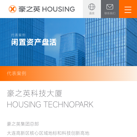
语言
联系我们
中文
英文
代表案例
闲置资产盘活
日语
代表案例
豪之英科技大厦
HOUSING TECHNOPARK
豪之英集团总部
大连高新区核心区域地标和科技创新高地